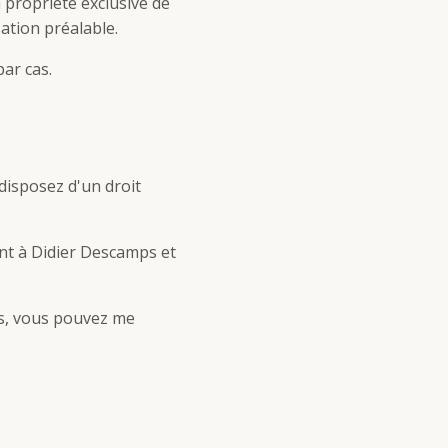
 propriété exclusive de
ation préalable.
ar cas.
isposez d'un droit
ent à Didier Descamps et
es, vous pouvez me