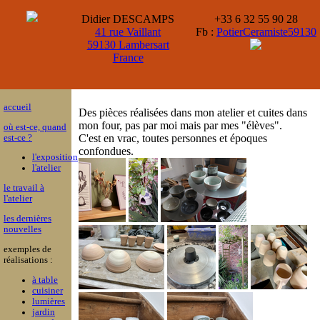
Didier DESCAMPS
+33 6 32 55 90 28
41 rue Vaillant
Fb :
PotierCeramiste59130
59130 Lambersart
France
accueil
Des pièces réalisées dans mon atelier et cuites dans
mon four, pas par moi mais par mes "élèves".
où est-ce, quand
C'est en vrac, toutes personnes et époques
est-ce ?
confondues.
l'exposition
l'atelier
le travail à
l'atelier
les dernières
nouvelles
exemples de
réalisations :
à table
cuisiner
lumières
jardin