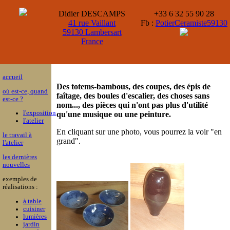
Didier DESCAMPS
+33 6 32 55 90 28
41 rue Vaillant
Fb :
PotierCeramiste59130
59130 Lambersart
France
accueil
Des totems-bambous, des coupes, des épis de
où est-ce, quand
faîtage, des boules d'escalier, des choses sans
est-ce ?
nom..., des pièces qui n'ont pas plus d'utilité
l'exposition
qu'une musique ou une peinture.
l'atelier
En cliquant sur une photo, vous pourrez la voir "en
le travail à
grand".
l'atelier
les dernières
nouvelles
exemples de
réalisations :
à table
cuisiner
lumières
jardin