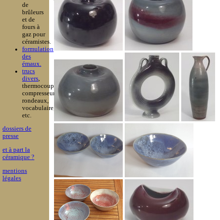
de
brûleurs
et de
fours à
gaz pour
céramistes.
formulation
des
émaux.
trucs
divers
,
thermocouples,
compresseurs,
rondeaux,
vocabulaire,
etc.
dossiers de
presse
et à part la
céramique ?
mentions
légales