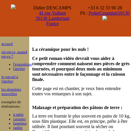
Didier DESCAMPS
+33 6 32 55 90 28
41 rue Vaillant
Fb :
PotierCeramiste59130
59130 Lambersart
France
accueil
La céramique pour les nuls !
où est-ce, quand
est-ce ?
Ce petit roman-vidéo devrait vous aider à
comprendre comment naissent mes pièces de grès
l'exposition
tournées, et pourquoi deux mois au minimum
l'atelier
sont nécessaires entre le façonnage et la cuisson
le travail à
finale.
l'atelier
Cette page est en chantier, je veux bien entendre
les dernières
toutes vos remarques à son sujet.
nouvelles
exemples de
réalisations :
Malaxage et préparation des pâtons de terre :
à table
La terre est fournie le plus souvent en pains de 10 kg,
cuisiner
sous film plastique. Elle est, en principe, prête à être
lumières
utilisée. Il faut pourtant souvent la sécher ou
jardin