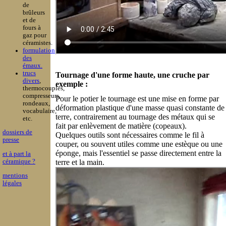
de
brûleurs
et de
fours à
gaz pour
céramistes.
formulation
des
émaux.
trucs
Tournage d'une forme haute, une cruche par
divers
,
exemple :
thermocouples,
compresseurs,
Pour le potier le tournage est une mise en forme par
rondeaux,
déformation plastique d'une masse quasi constante de
vocabulaire,
terre, contrairement au tournage des métaux qui se
etc.
fait par enlèvement de matière (copeaux).
dossiers de
Quelques outils sont nécessaires comme le fil à
presse
couper, ou souvent utiles comme une estèque ou une
éponge, mais l'essentiel se passe directement entre la
et à part la
terre et la main.
céramique ?
mentions
légales