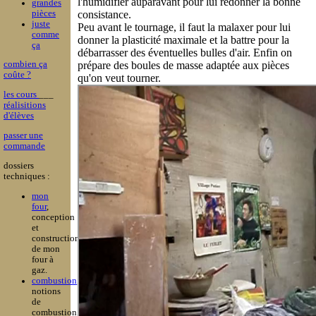
l'humidifier auparavant pour lui redonner la bonne
grandes
pièces
consistance.
juste
Peu avant le tournage, il faut la malaxer pour lui
comme
donner la plasticité maximale et la battre pour la
ça
débarrasser des éventuelles bulles d'air. Enfin on
prépare des boules de masse adaptée aux pièces
combien ça
coûte ?
qu'on veut tourner.
les cours
___
réalisitions
d'élèves
passer une
commande
dossiers
techniques :
mon
four
,
conception
et
construction
de mon
four à
gaz.
combustion
,
notions
de
combustion,